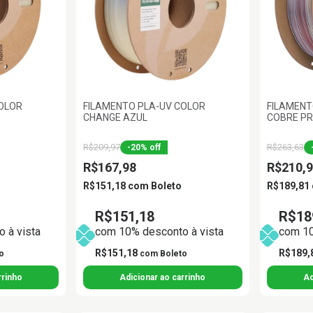
COLOR
FILAMENTO PLA-UV COLOR
FILAMENT
CHANGE AZUL
COBRE P
R$209,97
R$263,63
-
20
%
off
R$167,98
R$210,9
R$151,18
com
Boleto
R$189,81
R$151,18
R$18
 à vista
com 10% desconto à vista
com 10
R$151,18
R$189,
o
com
Boleto