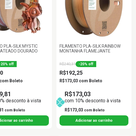
O PLA-SILK MYSTIC
FILAMENTO PLA-SILK RAINBOW
RATEADO DOURADO
MONTANHA FLAMEJANTE
R$240,31
-
20
%
off
-
20
%
off
0
R$192,25
com
Boleto
R$173,03
com
Boleto
9,81
R$173,03
% desconto à vista
com 10% desconto à vista
81
R$173,03
com
Boleto
com
Boleto