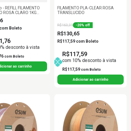
 - REFILL FILAMENTO
FILAMENTO PLA-CLEAR ROSA
O ROSA CLARO 1KG
TRANSLUCIDO
AMBU LAB
6
R$163,31
-
20
%
off
com
Boleto
R$130,65
1,76
R$117,59
com
Boleto
% desconto à vista
R$117,59
76
com
Boleto
com 10% desconto à vista
R$117,59
com
Boleto