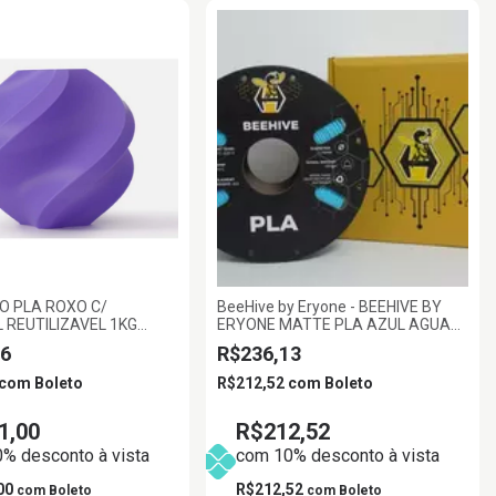
O PLA ROXO C/
BeeHive by Eryone - BEEHIVE BY
 REUTILIZAVEL 1KG
ERYONE MATTE PLA AZUL AGUA
BAMBULAB
1.75MM 1KG
6
R$236,13
com
Boleto
R$212,52
com
Boleto
1,00
R$212,52
% desconto à vista
com 10% desconto à vista
00
R$212,52
com
Boleto
com
Boleto