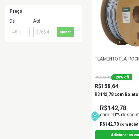
Preço
De
Até
Aplicar
FILAMENTO PLA-ROC
R$198,30
-
20
%
off
R$158,64
R$142,78
com
Boleto
R$142,78
com 10% desconto
R$142,78
com
Bolet