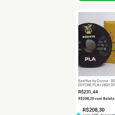
BeeHive by Eryone - B
ERYONE PLA+ HIGH S
1.75MM 1KG
R$231,44
R$208,30
com
Boleto
R$208,30