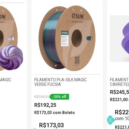
 MAGIC
FILAMENTO PLA-SILK MAGIC
FILAMENT
VERDE FUCSIA
CARRETEL
1.75MM 
R$245,5
R$240,31
-
20
%
off
R$221,00
R$192,25
R$22
R$173,03
com
Boleto
com 10
R$173,03
R$221,