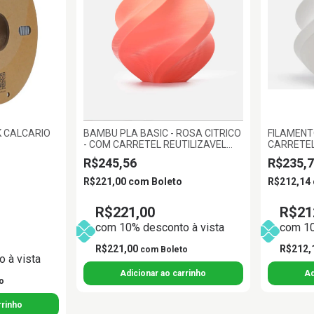
K CALCARIO
BAMBU PLA BASIC - ROSA CITRICO
FILAMENT
- COM CARRETEL REUTILIZAVEL
CARRETEL
BAMBU
1.75MM 
R$245,56
R$235,7
R$221,00
com
Boleto
R$212,14
R$221,00
R$21
com 10% desconto à vista
com 10
R$221,00
R$212,
com
Boleto
 à vista
o