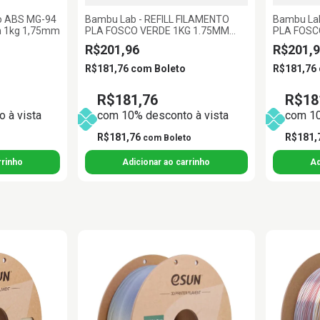
to ABS MG-94
Bambu Lab - REFILL FILAMENTO
Bambu Lab
n 1kg 1,75mm
PLA FOSCO VERDE 1KG 1.75MM
PLA FOSC
BAMBU LAB
1.75MM B
R$201,96
R$201,9
R$181,76
com
Boleto
R$181,76
R$181,76
R$18
 à vista
com 10% desconto à vista
com 10
R$181,76
R$181,
com
Boleto