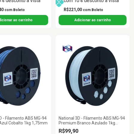
% desconto à vista
com 10% desconto à vista
40
R$221,00
com
Boleto
com
Boleto
3D - Filamento ABS MG-94
National 3D - Filamento ABS MG-94
zul Cobalto 1kg 1,75mm
Premium Branco Azulado 1kg
1,75mm
R$99,90