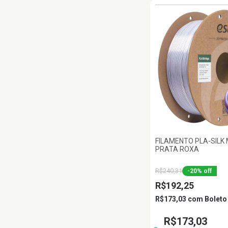
FILAMENTO PLA-SILK
PRATA ROXA
R$240,31
-
20
%
off
R$192,25
R$173,03
com
Boleto
R$173,03