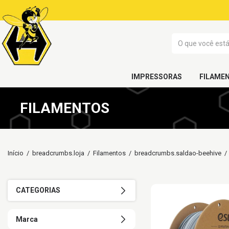
IMPRESSORAS
FILAME
FILAMENTOS
Início
/
breadcrumbs.loja
/
Filamentos
/
breadcrumbs.saldao-beehive
/
CATEGORIAS
Marca