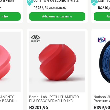
 à vista
com 10% desconto à vista
com 10
R$256,84
R$210,
o
com
Boleto
FILAMENTO
Bambu Lab - REFILL FILAMENTO
National 
MM BAMBU
PLA FOSCO VERMELHO 1KG
Premium A
1.75MM BAMBU LAB
R$201,96
R$99,90