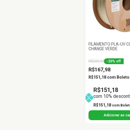
FILAMENTO PLA-UV 
CHANGE VERDE
R$209,97
-
20
%
off
R$167,98
R$151,18
com
Boleto
R$151,18
com 10% desconto
R$151,18
com
Bolet