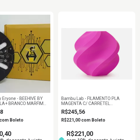
y Eryone - BEEHIVE BY
Bambu Lab - FILAMENTO PLA
LA+ BRANCO MARFIM
MAGENTA C/ CARRETEL
KG
REUTILIZAVEL 1KG 1.75MM BAMBU
8
R$245,56
LAB
com
Boleto
R$221,00
com
Boleto
0,40
R$221,00