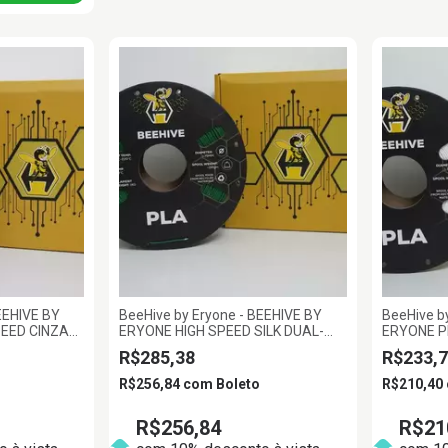
EEHIVE BY
BeeHive by Eryone - BEEHIVE BY
BeeHive b
PEED CINZA
ERYONE HIGH SPEED SILK DUAL-
ERYONE P
COLOR PLA VERMELHO E VERDE
1.75MM 1
R$285,38
R$233,7
1.75MM 1KG
R$256,84
com
Boleto
R$210,40
R$256,84
R$21