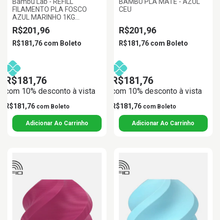
Bambu Lab - REFILL
BAMBU PLA MATE - AZUL
FILAMENTO PLA FOSCO
CEU
AZUL MARINHO 1KG
1.75MM BAMBU LAB
R$201,96
R$201,96
R$181,76
com
Boleto
R$181,76
com
Boleto
R$181,76
R$181,76
com 10% desconto à vista
com 10% desconto à vista
R$181,76
R$181,76
com
Boleto
com
Boleto