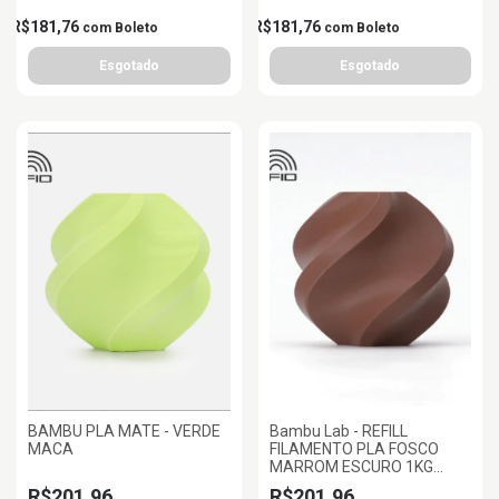
R$181,76
R$181,76
com
Boleto
com
Boleto
BAMBU PLA MATE - VERDE
Bambu Lab - REFILL
MACA
FILAMENTO PLA FOSCO
MARROM ESCURO 1KG
1.75MM BAMBU LAB
R$201,96
R$201,96