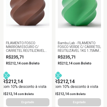
FILAMENTO FOSCO
Bambu Lab - FILAMENTO
MARROM ESCURO C/
FOSCO VERDE C/ CARRETEL
CARRETEL REUTILIZAVEL
REUTILIZAVEL 1KG 1.75MM
1KG 1.75MM BAMBULAB
BAMBU LAB
R$235,71
R$235,71
R$212,14
com
Boleto
R$212,14
com
Boleto
R$212,14
R$212,14
com 10% desconto à vista
com 10% desconto à vista
R$212,14
R$212,14
com
Boleto
com
Boleto