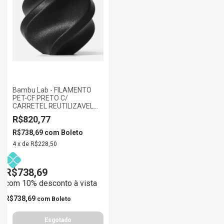
Bambu Lab - FILAMENTO
PET-CF PRETO C/
CARRETEL REUTILIZAVEL
0.5KG 1.75MM BAMBU LAB
R$820,77
R$738,69
com
Boleto
4
x
de
R$228,50
R$738,69
com 10% desconto à vista
R$738,69
com
Boleto