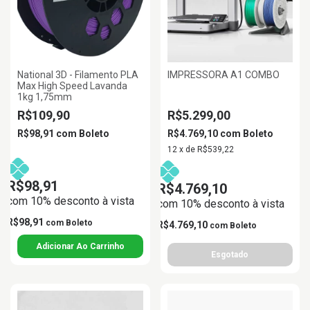
National 3D - Filamento PLA
IMPRESSORA A1 COMBO
Max High Speed Lavanda
1kg 1,75mm
R$109,90
R$5.299,00
R$98,91
com
Boleto
R$4.769,10
com
Boleto
12
x
de
R$539,22
R$98,91
R$4.769,10
com 10% desconto à vista
com 10% desconto à vista
R$98,91
com
Boleto
R$4.769,10
com
Boleto