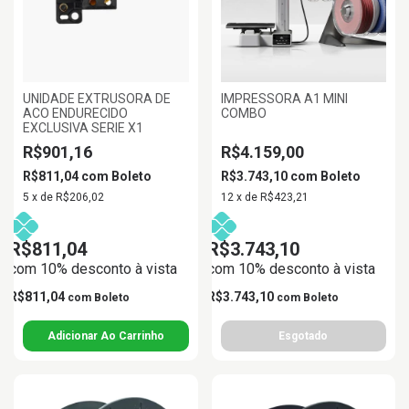
UNIDADE EXTRUSORA DE
IMPRESSORA A1 MINI
ACO ENDURECIDO
COMBO
EXCLUSIVA SERIE X1
R$901,16
R$4.159,00
R$811,04
com
Boleto
R$3.743,10
com
Boleto
5
x
de
R$206,02
12
x
de
R$423,21
R$811,04
R$3.743,10
com 10% desconto à vista
com 10% desconto à vista
R$811,04
R$3.743,10
com
Boleto
com
Boleto